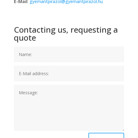
E-Mail
:
gyemantpirazol@gyemantpirazol.hu
Contacting us, requesting a
quote